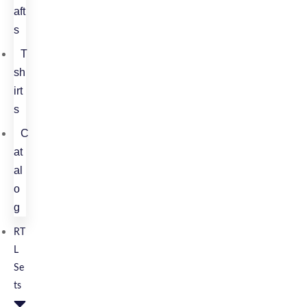
aft
s
T
sh
irt
s
C
at
al
o
g
RT
L
Se
Ts