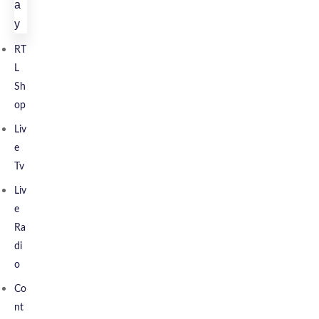
a
y
RT
L
Sh
Op
Liv
E
Tv
Liv
E
Ra
Di
O
Co
Nt