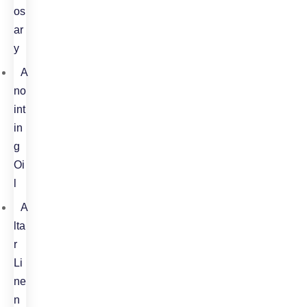
os
ar
y
A
no
int
in
g
Oi
l
A
lta
r
Li
ne
n