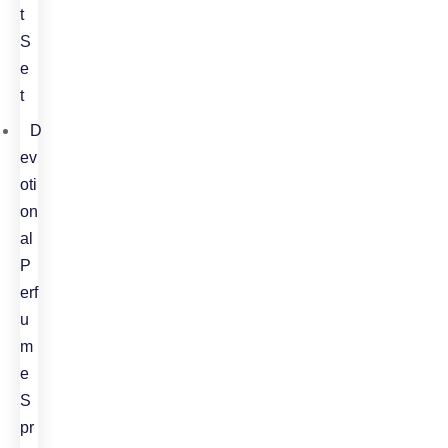
t
S
e
t
D
ev
oti
on
al
P
erf
u
m
e
S
pr