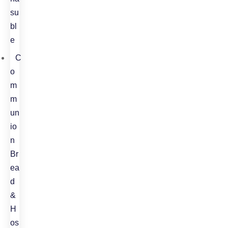
su
bl
e
C
o
m
m
un
io
n
Br
ea
d
&
H
os