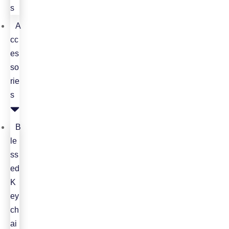
s
A
cc
es
so
rie
s
B
le
ss
ed
K
ey
ch
ai