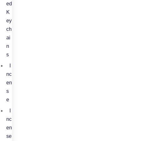
ed
K
ey
ch
ai
n
s
I
nc
en
s
e
I
nc
en
se