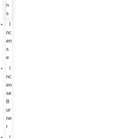
n
s
I
nc
en
s
e
I
nc
en
se
B
ur
ne
r
I