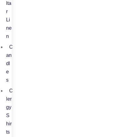
lta
r
Li
ne
n
C
an
dl
e
s
C
ler
gy
S
hir
ts