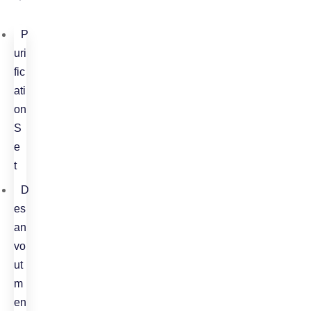
P
uri
fic
ati
on
S
e
t
D
es
an
vo
ut
m
en