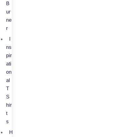
B
ur
ne
r
I
ns
pir
ati
on
al
T
S
hir
t
s
H