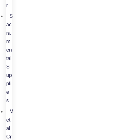
r
S
ac
ra
m
en
tal
S
up
pli
e
s
M
et
al
Cr