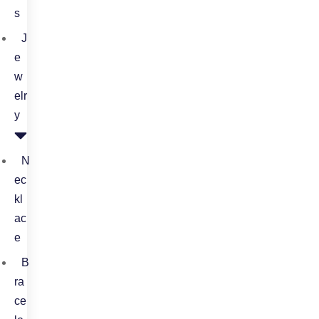
s
J
e
w
elr
y
N
ec
kl
ac
e
B
ra
ce