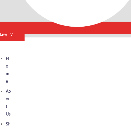
Live TV
H
O
M
E
Ab
Ou
T
Us
Sh