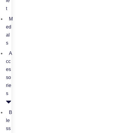
le
t
M
ed
al
s
A
cc
es
so
rie
s
B
le
ss