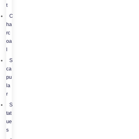
t
C
ha
rc
oa
l
S
ca
pu
la
r
S
tat
ue
s