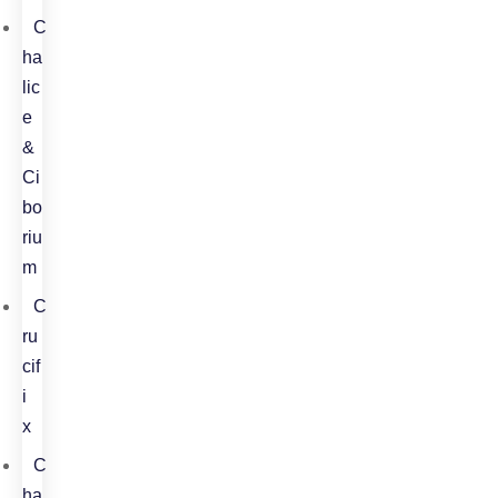
C
ha
lic
e
&
Ci
bo
riu
m
C
ru
cif
i
x
C
ha