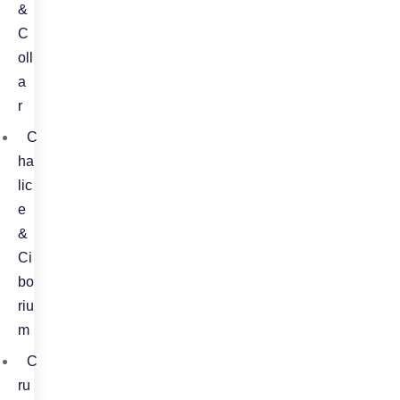
&
C
oll
a
r
C
ha
lic
e
&
Ci
bo
riu
m
C
ru